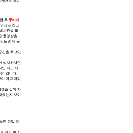
만6천곡 이상
한 후
무비메
동영상은 캠코
스냅사진을 활
은 동영상을
 만들면 뭐 올
공간을 주고있
아 설치하시면
지만 저도 시
생각입니다.
다 더 재미있
캡슐 같이 자
떠했는지 보여
보면 정말 정
로 살 만한 지