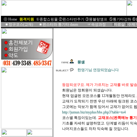
ⓞ Home
I
원격지원
I
①종합쇼핑몰
②윈스타반주기
③몽블랑앰프
⑤통기타강좌
⑥
■
정규코스(교재)
■
윈스타와 통기타 daum
☞속성과정
I
자료실
I
수제
몽샘
한영기님 연장되었습니다
등업되셨구요. 제가 가르치는 교재를 바로 발
회원님은 정회원이 되셨습니다.
현재 업글된 모든코스를 12개월동안 언제라도 
교재가 도착되기 전엔 우선 아래에 링크된 코스
그곳에는 악보가 함께 있어서 교재가 없어도 됩
http://jumun.biz/myplus/bbs.php3?table=to4
코스별 특징이있는데.
교재코스
[왼쪽메뉴 통기
기초를 자세히 설명하였고. 단계별 리듬이 익
나머지코스들도 차차 익숙해 질 것입니다.