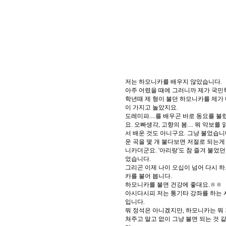
저는 하모니카를 배우지 않았습니다.
아주 어렸을 때에 그러니까 제가 국민학
학년때 제 형이 불던 하모니카를 제가 
이 가지고 놀았지요.
도레미파....를 배우곤 바로 동요를 불
요. 오빠생각, 고향의 봄.... 뭐 악보를
서 배운 것도 아니구요. 그냥 불었습니
운 곡을 몇 개 불다보면 저절로 되는게
니카더군요. '아리랑'도 참 즐겨 불었던
었습니다.
그리곤 이제 나이 오십이 넘어 다시 
카를 불어 봅니다.
하모니카를 불면 건강에 좋대요.ㅎㅎ
아시다시피 저는 통기타 강좌를 하는 
입니다.
뭐 정석은 아니겠지만, 하모니카는 뭐
쳐주고 말고 없이 그냥 불면 되는 것 