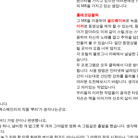
윈스타를 가지고 있으면 여러분에겐 1
의 MR을 가지고 있는 셈입니다.
홈레코딩클릭
그 MR을 이용하여
골드웨이브
로 녹음
이커
로 동영상을 제작 할 수 있는데, 
더가 없더라도 이와 같이 스틸,또는 
용하여 자신의 노래를 깔고 추억을 담
만들어 볼 수 있습니다. 일단 동영상을
릴 곳이야 요즘 너무 많지요.
각 포털의 블로그나 카페에서 널널한 
습니다.
두 프로그램은 모두 클릭해서 다운 받
됩니다. 사용 방법은 인터넷에 널려있
간이 나는대로 간단한 강좌를 올려볼 
여러분 도전해보시기 바랍니다. 생각보
고 의미있는 작업입니다.
우리들의 이러한 작업들이 결국은 타임
자손손 맥을 이어가며 선조의 삶이 어
니다.
알렉스헤인리의 작품 '뿌리'가 생각나는군요.
어디 가방 끈이나 변변했나요,
 하나, 냄비한 개 밥그릇 두 개의 그야말로 영화 속 그림같은 출발을 했습니다. 생각해
다.
놓고 자랑 할 만큼 화려한 변신을 한것도 아닙니다만 그 어렵던 젊은 시절이나 그런 대