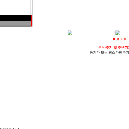
몰
I
※
반주기 및 주변기
통기타 또는 윈스타반주기B형