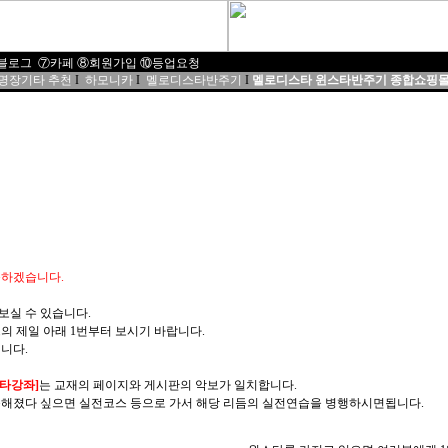
블로그
⑦
카페
⑧
회원가입
⑩
등업요청
 명장기타 추천
I
하모니카
I
멜로디스타반주기
I
멜로디스타 윈스타반주기 종합쇼핑
송하겠습니다.
보실 수 있습니다.
의 제일 아래 1번부터 보시기 바랍니다.
니다.
타강좌]
는 교재의 페이지와 게시판의 악보가 일치합니다.
숙해졌다 싶으면 실전코스 등으로 가서 해당 리듬의 실전연습을 병행하시면됩니다.