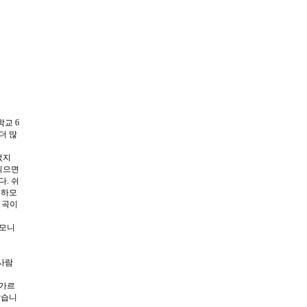
교 6
더 많
렀지
 읽으면
다.
쉬
 하모
 곡이
하모니
사람
 가르
같습니