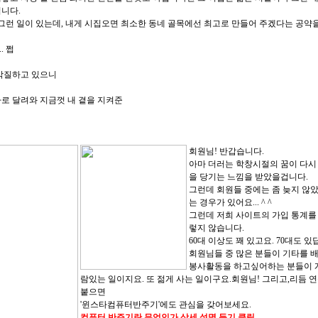
니다.
 그런 일이 있는데, 내게 시집오면 최소한 동네 골목에선 최고로 만들어 주겠다는 공약
. 쩝
음박질하고 있으니
로 달려와 지금껏 내 곁을 지켜준
회원님! 반갑습니다.
아마 더러는 학창시절의 꿈이 다시 
을 당기는 느낌을 받았을겁니다.
그런데 회원들 중에는 좀 늦지 않
는 경우가 있어요... ^ ^
그런데 저희 사이트의 가입 통계를 
렇지 않습니다.
60대 이상도 꽤 있고요. 70대도 있
회원님들 중 많은 분들이 기타를 
봉사활동을 하고싶어하는 분들이 
람있는 일이지요. 또 젊게 사는 일이구요.회원님! 그리고,리듬 
붙으면
'윈스타컴퓨터반주기'에도 관심을 갖어보세요.
컴퓨터 반주기란 무엇인가 상세 설명 듣기 클릭