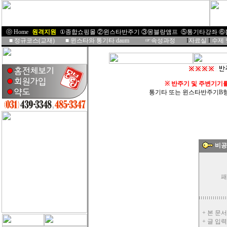
ⓞ Home
I
원격지원
I
①종합쇼핑몰
②윈스타반주기
③몽블랑앰프
⑤통기타강좌
⑥
■
정규코스(교재)
■
윈스타와 통기타 daum
☞속성과정
I
자료실
I
수제
※
반주기 및 주변기기
통기타 또는 윈스타반주기B형을 
비공
패
+ 본 문
+ 글 입