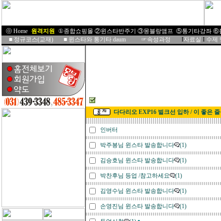
ⓞ Home
I
원격지원
I
①종합쇼핑몰
②윈스타반주기
③몽블랑앰프
⑤통기타강좌
⑥
■
정규코스(교재)
■
윈스타와 통기타 daum
☞속성과정
I
자료실
I
수제
다다리오 EXP16 벌크선 입하 / 이 좋은 
인버터
박주봉님 윈스타 발송합니다
(1)
김승호님 윈스타 발송합니다
(1)
박찬후님 등업 /참고하세요
(1)
김영수님 윈스타 발송합니다
(1)
손영진님 윈스타 발송합니다
(1)