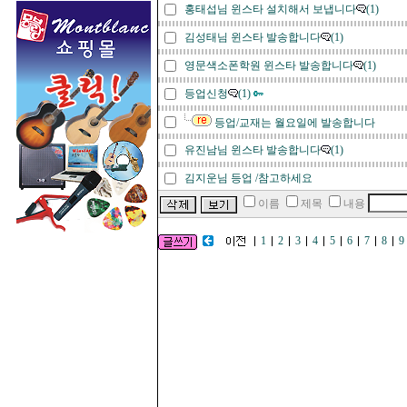
홍태섭님 윈스타 설치해서 보냅니다
(1)
김성태님 윈스타 발송합니다
(1)
영문색소폰학원 윈스타 발송합니다
(1)
등업신청
(1)
등업/교재는 월요일에 발송합니다
유진남님 윈스타 발송합니다
(1)
김지운님 등업 /참고하세요
이름
제목
내용
1
2
3
4
5
6
7
8
9