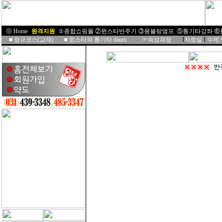
ⓞ Home
I
원격지원
I
①종합쇼핑몰
②윈스타반주기
③몽블랑앰프
⑤통기타강좌
⑥
■
정규코스(교재)
■
윈스타와 통기타 daum
☞속성과정
I
자료실
I
수제