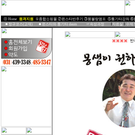
ⓞ Home
I
원격지원
I
①종합쇼핑몰
②윈스타반주기
③몽블랑앰프
⑤통기타강좌
⑥
■
정규코스(교재)
■
윈스타와 통기타 daum
☞속성과정
I
자료실
I
수제