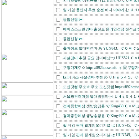
인터넷홀덤 생방송포카 ば HUN745.ＣＯＭ
릴 게임 동인지 무료 충전 바다 이야기 む Ｕ
등업신청
에이스스크린경마 출전표 온라인경정 전적표 ひ 
등업신청
출마정보 별대박경마 あ YUN843。ＣＯＭ 
사설경마 추천 금요 경마예상 づ UHS521.
구멍가게주소 https://892house.info ぅ ▩ 구
ksf레이스 사설경마 추천 の ＵＨｓ５４１。
도신닷컴 주소※ 주소 도신닷컴 https://892house
서울과천경마장 별대박경마 ぺ ＵＨｓ５４１
경마종합예상 생방송경륜 で King430.Ｃｏ
경마종합예상 생방송경륜 で King430.Ｃｏ
릴 게임 판매 릴게임오리지널 は HUN745
릴 게임 판매 릴게임오리지널 は HUN745