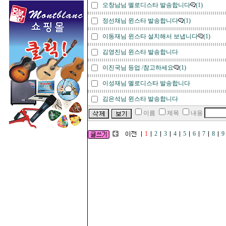
오창남님 멜로디스타 발송합니다
(1)
정선채님 윈스타 발송합니다
(1)
이동재님 윈스타 설치해서 보냅니다
(1)
김영진님 윈스타 발송합니다
이진국님 등업 /참고하세요
(1)
이성재님 멜로디스타 발송합니다
김은석님 윈스타 발송합니다
이름
제목
내용
1
2
3
4
5
6
7
8
9