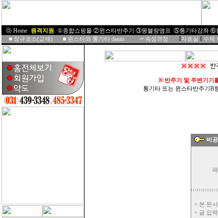
ⓞ Home
I
원격지원
I
①종합쇼핑몰
②윈스타반주기
③몽블랑앰프
⑤통기타강좌
⑥
■
정규코스(교재)
■
윈스타와 통기타 daum
☞속성과정
I
자료실
I
수제
※
반주기 및 주변기기
통기타 또는 윈스타반주기B형을 
비공
패
+ 본 문
+ 글 입